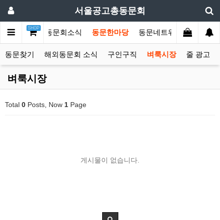
서울공고총동문회
SHOP
문회소개
총동문회소식
동문한마당
동문네트워크
커뮤니
동문찾기
해외동문회 소식
구인구직
벼룩시장
줄 광고
벼룩시장
Total
0
Posts, Now
1
Page
게시물이 없습니다.