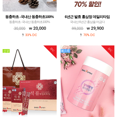
동충하초 -국내산 동충하초100%
6년근 발효 홍삼정 데일리타임
동충하초 -국내산 동충하초100%
국내산 6년근 홍삼을 머금다
20,000
29,900
30,000
99,000
33% DC
70% DC
DC
DC