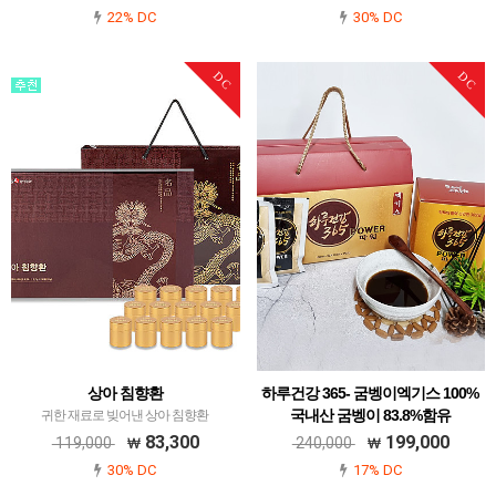
22% DC
30% DC
DC
DC
상아 침향환
하루건강 365- 굼벵이엑기스 100%
국내산 굼벵이 83.8%함유
귀한 재료로 빚어낸 상아 침향환
하루건강 365- 굼벵이엑기스 100%국내
83,300
199,000
119,000
240,000
산 굼벵이 83.8%함유
30% DC
17% DC