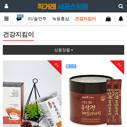
BBS
이좋아해
먹거리/술안주
녹용홍삼
건강지킴이
건강지킴이
상품정렬
DC
DC