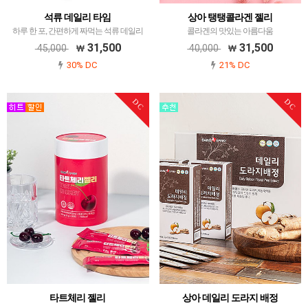
석류 데일리 타임
상아 탱탱콜라겐 젤리
하루 한 포, 간편하게 짜먹는 석류 데일리
콜라겐의 맛있는 아름다움
타임
31,500
31,500
45,000
40,000
30% DC
21% DC
DC
DC
타트체리 젤리
상아 데일리 도라지 배정