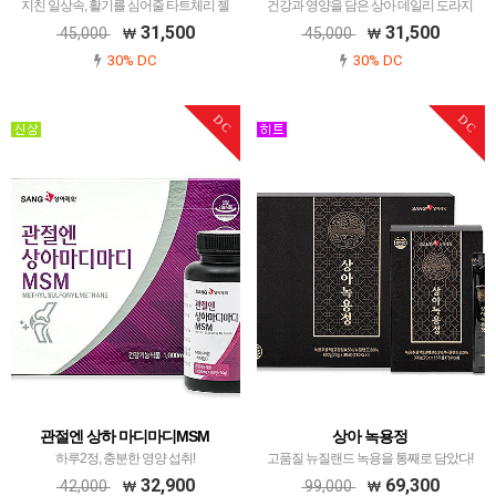
지친 일상속, 활기를 심어줄 타트체리 젤
건강과 영양을 담은 상아 데일리 도라지
리
배정
31,500
31,500
45,000
45,000
30% DC
30% DC
DC
DC
관절엔 상하 마디마디MSM
상아 녹용정
하루2정, 충분한 영양 섭취!
고품질 뉴질랜드 녹용을 통째로 담았다!
32,900
69,300
42,000
99,000