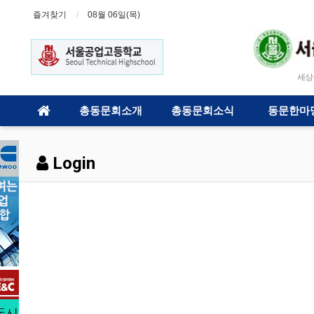
즐겨찾기
08월 06일(목)
세상을 
총동문회소개
총동문회소식
동문한마
Login